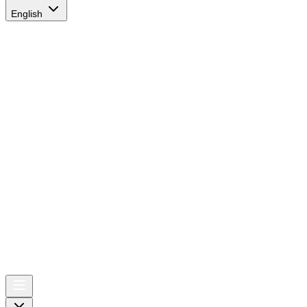
English
AIRSPACE
TIMES