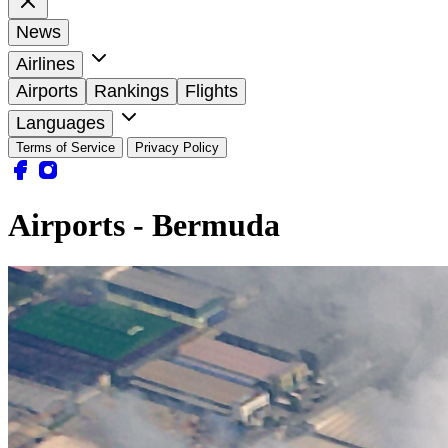
News
Airlines
Airports
Rankings
Flights
Languages
Terms of Service
Privacy Policy
Airports - Bermuda