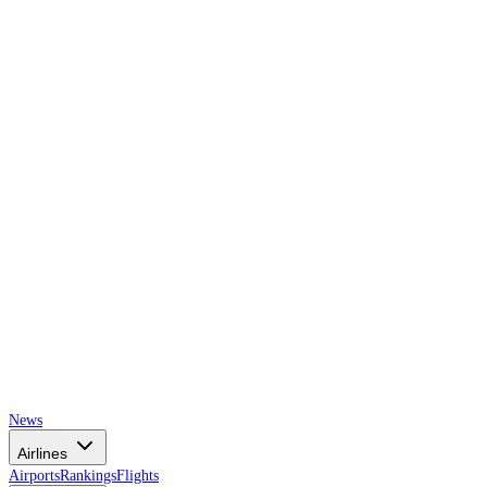
AIRSPACE
TIMES
News
Airlines
Airports
Rankings
Flights