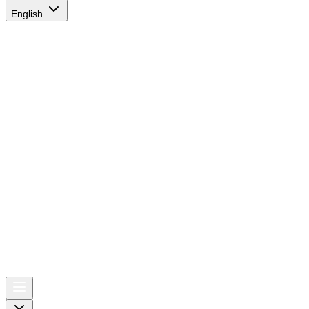
English
AIRSPACE
TIMES