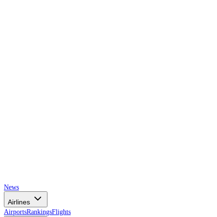
AIRSPACE
TIMES
News
Airlines
Airports
Rankings
Flights