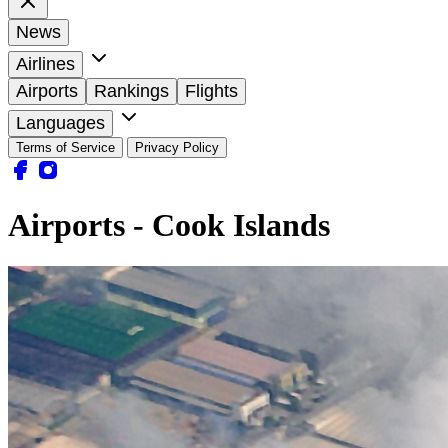
News
Airlines
Airports
Rankings
Flights
Languages
Terms of Service
Privacy Policy
Airports - Cook Islands