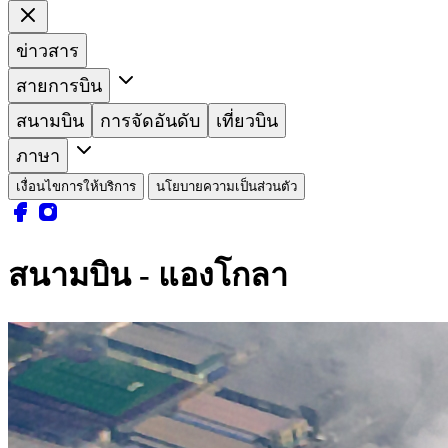
ข่าวสาร
สายการบิน
สนามบิน
การจัดอันดับ
เที่ยวบิน
ภาษา
เงื่อนไขการให้บริการ
นโยบายความเป็นส่วนตัว
สนามบิน - แองโกลา