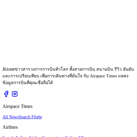
อัปเดตข่าวสารวงการการบินทั่วโลก ทั้งสายการบิน สนามบิน รีวิว อันดับ
และการเปรียบเทียบ เพื่อการเดินทางที่มั่นใจ กับ Airspace Times แหล่ง
ข้อมูลการบินที่คุณเชื่อถือได้
Airspace Times
All News
Search Flight
Airlines