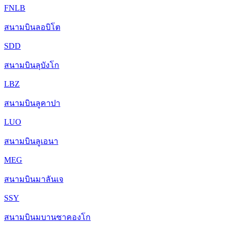
FNLB
สนามบินลอบิโต
SDD
สนามบินลุบังโก
LBZ
สนามบินลูคาปา
LUO
สนามบินลูเอนา
MEG
สนามบินมาลันเจ
SSY
สนามบินมบานซาคองโก