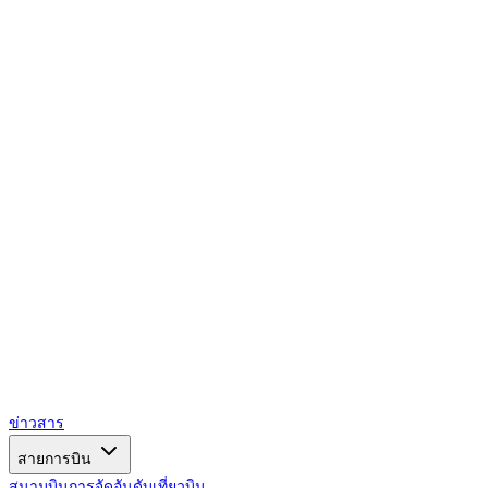
AIRSPACE
TIMES
ข่าวสาร
สายการบิน
สนามบิน
การจัดอันดับ
เที่ยวบิน