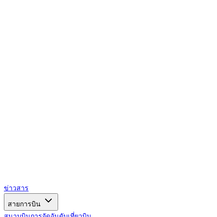
AIRSPACE
TIMES
ข่าวสาร
สายการบิน
สนามบิน
การจัดอันดับ
เที่ยวบิน