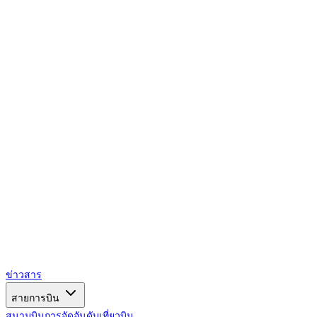
AIRSPACE
TIMES
ข่าวสาร
สายการบิน
สนามบิน
การจัดอันดับ
เที่ยวบิน