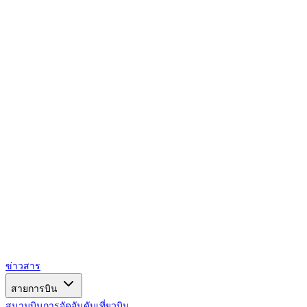
AIRSPACE
TIMES
ข่าวสาร
สายการบิน
สนามบิน
การจัดอันดับ
เที่ยวบิน