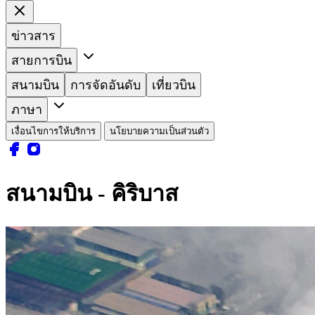
ข่าวสาร
สายการบิน
สนามบิน
การจัดอันดับ
เที่ยวบิน
ภาษา
เงื่อนไขการให้บริการ
นโยบายความเป็นส่วนตัว
สนามบิน - คิริบาส