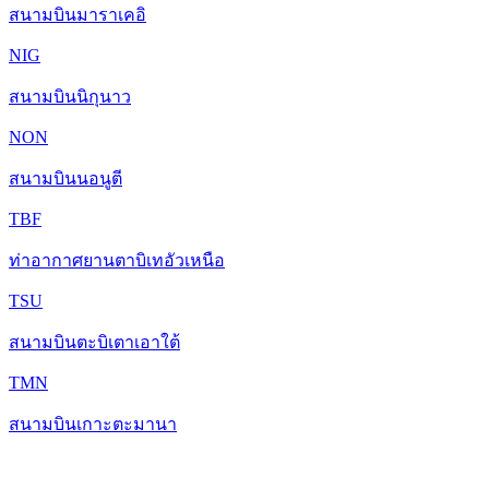
สนามบินมาราเคอิ
NIG
สนามบินนิกุนาว
NON
สนามบินนอนูตี
TBF
ท่าอากาศยานตาบิเทอัวเหนือ
TSU
สนามบินตะบิเตาเอาใต้
TMN
สนามบินเกาะตะมานา