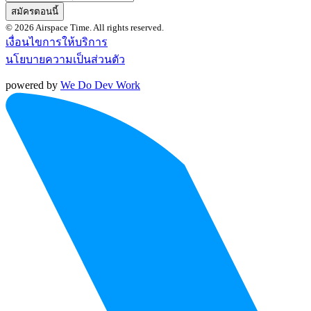
สมัครตอนนี้
© 2026 Airspace Time. All rights reserved.
เงื่อนไขการให้บริการ
นโยบายความเป็นส่วนตัว
powered by
We Do Dev Work