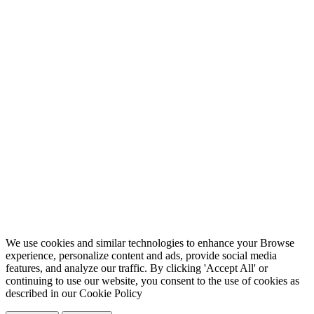
We use cookies and similar technologies to enhance your Browse
experience, personalize content and ads, provide social media
features, and analyze our traffic. By clicking 'Accept All' or
continuing to use our website, you consent to the use of cookies as
described in our
Cookie Policy