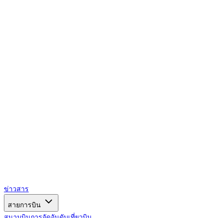
AIRSPACE
TIMES
ข่าวสาร
สายการบิน
สนามบิน
การจัดอันดับ
เที่ยวบิน