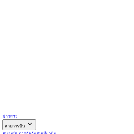
AIRSPACE
TIMES
ข่าวสาร
สายการบิน
สนามบิน
การจัดอันดับ
เที่ยวบิน