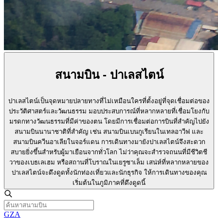
สนามบิน - ปาเลสไตน์
ปาเลสไตน์เป็นจุดหมายปลายทางที่ไม่เหมือนใครที่ตั้งอยู่ที่จุดเชื่อมต่อของ
ประวัติศาสตร์และวัฒนธรรม มอบประสบการณ์ที่หลากหลายที่เชื่อมโยงกับ
มรดกทางวัฒนธรรมที่มีค่าของตน โดยมีการเชื่อมต่อการบินที่สำคัญไปยัง
สนามบินนานาชาติที่สำคัญ เช่น สนามบินเบนกูเรียนในเทลอาวีฟ และ
สนามบินควีนอาเลียในจอร์แดน การเดินทางมายังปาเลสไตน์จึงสะดวก
สบายยิ่งขึ้นสำหรับผู้มาเยือนจากทั่วโลก ไม่ว่าคุณจะสำรวจถนนที่มีชีวิตชี
วาของเบธเลเฮม หรือสถานที่โบราณในเยรูซาเล็ม เสน่ห์ที่หลากหลายของ
ปาเลสไตน์จะดึงดูดทั้งนักท่องเที่ยวและนักธุรกิจ ให้การเดินทางของคุณ
เริ่มต้นในภูมิภาคที่ดึงดูดนี้
GZA