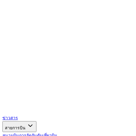
AIRSPACE
TIMES
ข่าวสาร
สายการบิน
สนามบิน
การจัดอันดับ
เที่ยวบิน