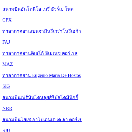
สนามบินอันโตนิโอ เนรี ฮัวร์เบ โพล
CPX
ท่าอากาศยานเบนจามินรีเวร่าโนรีเอก้า
FAJ
ท่าอากาศยานดิเอโก้ ฮิเมเนซ ตอร์เรส
MAZ
ท่าอากาศยาน Eugenio Maria De Hostos
SIG
สนามบินเฟร์นันโดหลุยส์รีบัสโดมินิกกี้
NRR
สนามบินโฮเซ อาโปเอนเต เด ลา ตอร์เร
SJU