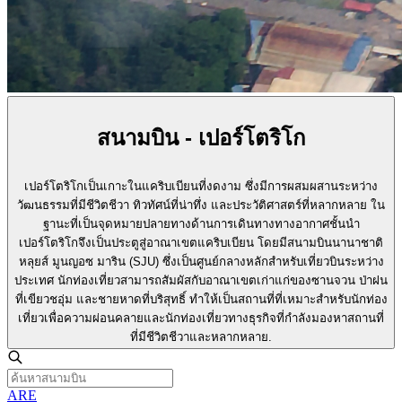
สนามบิน - เปอร์โตริโก
เปอร์โตริโกเป็นเกาะในแคริบเบียนที่งดงาม ซึ่งมีการผสมผสานระหว่าง
วัฒนธรรมที่มีชีวิตชีวา ทิวทัศน์ที่น่าทึ่ง และประวัติศาสตร์ที่หลากหลาย ใน
ฐานะที่เป็นจุดหมายปลายทางด้านการเดินทางทางอากาศชั้นนำ
เปอร์โตริโกจึงเป็นประตูสู่อาณาเขตแคริบเบียน โดยมีสนามบินนานาชาติ
หลุยส์ มูนญอซ มาริน (SJU) ซึ่งเป็นศูนย์กลางหลักสำหรับเที่ยวบินระหว่าง
ประเทศ นักท่องเที่ยวสามารถสัมผัสกับอาณาเขตเก่าแก่ของซานจวน ป่าฝน
ที่เขียวชอุ่ม และชายหาดที่บริสุทธิ์ ทำให้เป็นสถานที่ที่เหมาะสำหรับนักท่อง
เที่ยวเพื่อความผ่อนคลายและนักท่องเที่ยวทางธุรกิจที่กำลังมองหาสถานที่
ที่มีชีวิตชีวาและหลากหลาย.
ARE