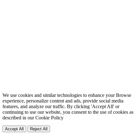
We use cookies and similar technologies to enhance your Browse
experience, personalize content and ads, provide social media
features, and analyze our traffic. By clicking 'Accept All' or
continuing to use our website, you consent to the use of cookies as
described in our
Cookie Policy
Accept All
Reject All