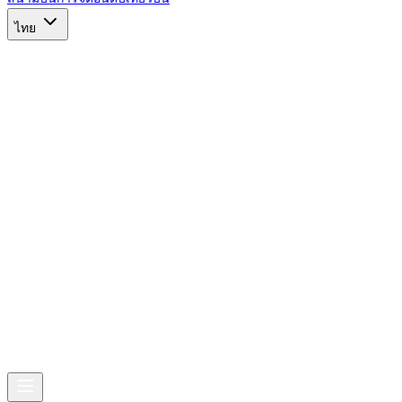
ไทย
AIRSPACE
TIMES