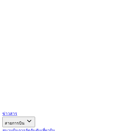
AIRSPACE
TIMES
ข่าวสาร
สายการบิน
สนามบิน
การจัดอันดับ
เที่ยวบิน