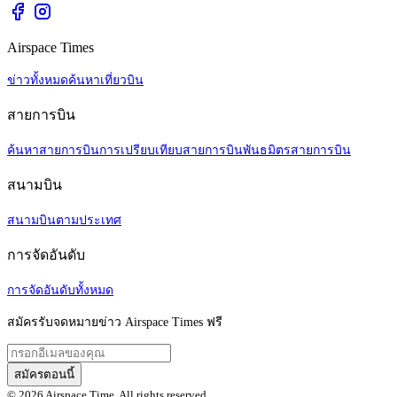
Airspace Times
ข่าวทั้งหมด
ค้นหาเที่ยวบิน
สายการบิน
ค้นหาสายการบิน
การเปรียบเทียบสายการบิน
พันธมิตรสายการบิน
สนามบิน
สนามบินตามประเทศ
การจัดอันดับ
การจัดอันดับทั้งหมด
สมัครรับจดหมายข่าว Airspace Times ฟรี
สมัครตอนนี้
© 2026 Airspace Time. All rights reserved.