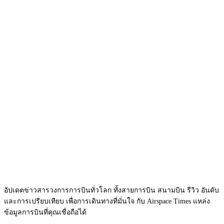
อัปเดตข่าวสารวงการการบินทั่วโลก ทั้งสายการบิน สนามบิน รีวิว อันดับ
และการเปรียบเทียบ เพื่อการเดินทางที่มั่นใจ กับ Airspace Times แหล่ง
ข้อมูลการบินที่คุณเชื่อถือได้