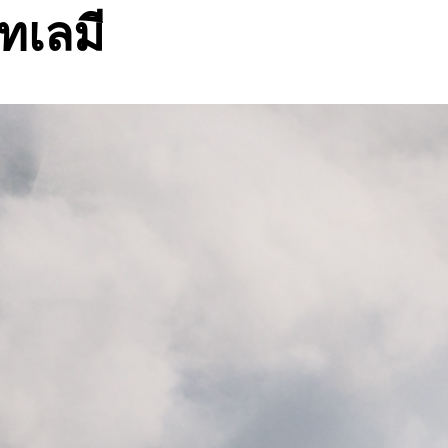
ทเลมี