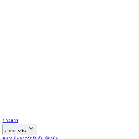
AIRSPACE
TIMES
ข่าวสาร
สายการบิน
สนามบิน
การจัดอันดับ
เที่ยวบิน