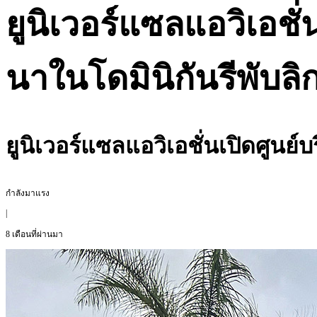
ยูนิเวอร์แซลแอวิเอชั
นาในโดมินิกันรีพับลิ
ยูนิเวอร์แซลแอวิเอชั่นเปิดศูนย
กำลังมาแรง
|
8 เดือนที่ผ่านมา