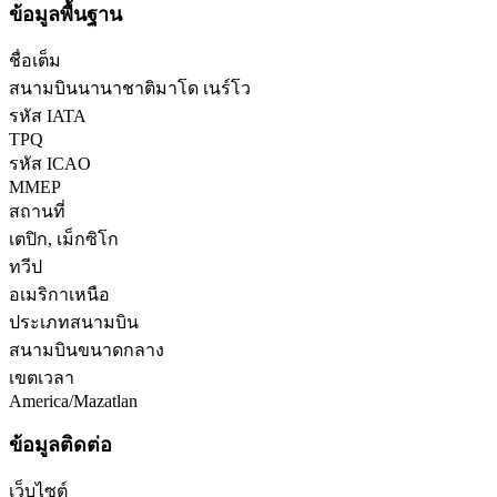
ข้อมูลพื้นฐาน
ชื่อเต็ม
สนามบินนานาชาติมาโด เนร์โว
รหัส IATA
TPQ
รหัส ICAO
MMEP
สถานที่
เตปิก, เม็กซิโก
ทวีป
อเมริกาเหนือ
ประเภทสนามบิน
สนามบินขนาดกลาง
เขตเวลา
America/Mazatlan
ข้อมูลติดต่อ
เว็บไซต์