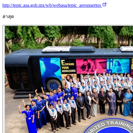
http://tepic.asa.gob.mx/wb/webasa/tepic_aeropuertos
ล่าสุด