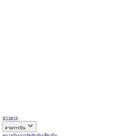
AIRSPACE
TIMES
ข่าวสาร
สายการบิน
สนามบิน
การจัดอันดับ
เที่ยวบิน