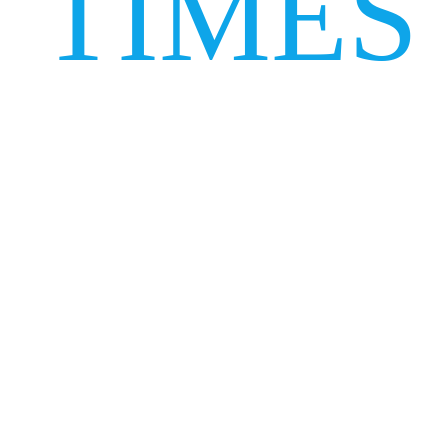
TIMES