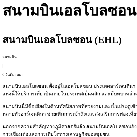
สนามบินเอลโบลซอน
สนามบินเอลโบลซอน (EHL)
สนามบิน
|
6 วันที่ผ่านมา
สนามบินเอลโบลซอน ตั้งอยู่ในเอลโบลซอน ประเทศอาร์เจนตินา เป
แห่งนี้ให้บริการเที่ยวบินภายในประเทศเป็นหลัก และมีบทบาท
สนามบินนี้มีชื่อเสียงในด้านทัศนียภาพที่สวยงามและเป็นประตู
หลายทั่วอาร์เจนตินา ช่วยเพิ่มการเข้าถึงและส่งเสริมการท่องเที่ย
นอกจากความสำคัญทางภูมิศาสตร์แล้ว สนามบินเอลโบลซอนยังมีส่ว
การเชื่อมต่อและการเติบโตทางเศรษฐกิจของชุมชน