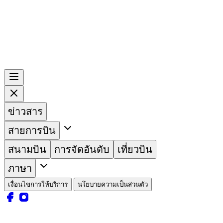
ข่าวสาร
สายการบิน
สนามบิน
การจัดอันดับ
เที่ยวบิน
ภาษา
เงื่อนไขการให้บริการ
นโยบายความเป็นส่วนตัว