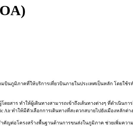
IOA)
มบินภูมิภาคที่ให้บริการเที่ยวบินภายในประเทศเป็นหลัก โดยใช้รห
รผู้โดยสาร ทำให้ผู้เดินทางสามารถเข้าถึงเส้นทางต่างๆ ที่ดำเนินกา
ic Air ทำให้มีตัวเลือกการเดินทางที่สะดวกสบายไปยังเมืองหลักต่า
ำคัญต่อโครงสร้างพื้นฐานด้านการขนส่งในภูมิภาค ช่วยเพิ่มควา