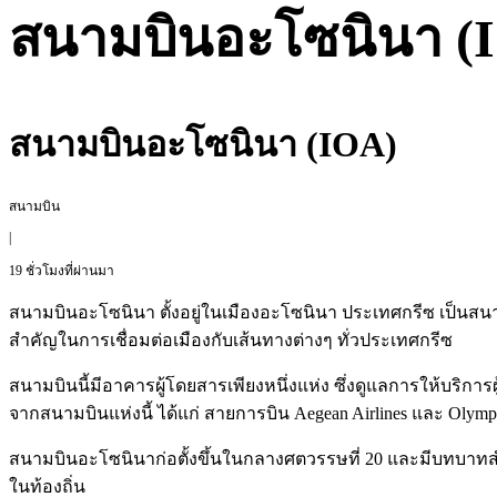
สนามบินอะโซนินา (
สนามบินอะโซนินา (IOA)
สนามบิน
|
19 ชั่วโมงที่ผ่านมา
สนามบินอะโซนินา ตั้งอยู่ในเมืองอะโซนินา ประเทศกรีซ เป็นสนา
สำคัญในการเชื่อมต่อเมืองกับเส้นทางต่างๆ ทั่วประเทศกรีซ
สนามบินนี้มีอาคารผู้โดยสารเพียงหนึ่งแห่ง ซึ่งดูแลการให้บริกา
จากสนามบินแห่งนี้ ได้แก่ สายการบิน Aegean Airlines และ Olymp
สนามบินอะโซนินาก่อตั้งขึ้นในกลางศตวรรษที่ 20 และมีบทบาทส
ในท้องถิ่น