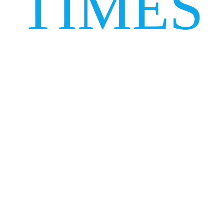
TIMES