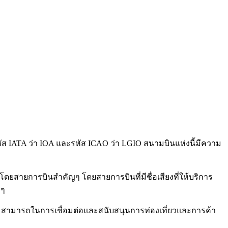
ัส IATA ว่า IOA และรหัส ICAO ว่า LGIO สนามบินแห่งนี้มีความ
รโดยสายการบินสำคัญๆ โดยสายการบินที่มีชื่อเสียงที่ให้บริการ
งๆ
มสามารถในการเชื่อมต่อและสนับสนุนการท่องเที่ยวและการค้า