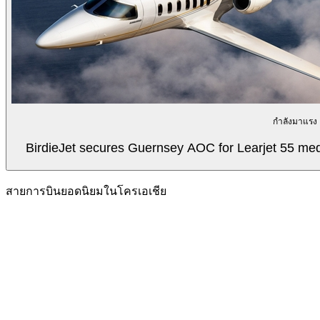
กำลังมาแรง
BirdieJet secures Guernsey AOC for Learjet 55 med
สายการบินยอดนิยมในโครเอเชีย