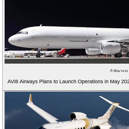
กำลังมาแรง
AVi8 Airways Plans to Launch Operations in May 20