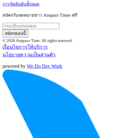
การจัดอันดับทั้งหมด
สมัครรับจดหมายข่าว Airspace Times ฟรี
สมัครตอนนี้
© 2026 Airspace Time. All rights reserved.
เงื่อนไขการให้บริการ
นโยบายความเป็นส่วนตัว
powered by
We Do Dev Work