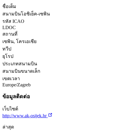
ชื่อเต็ม
สนามบินโอซิเย็ค-เซพิน
รหัส ICAO
LDOC
สถานที่
เซพิน, โครเอเชีย
ทวีป
ยุโรป
ประเภทสนามบิน
สนามบินขนาดเล็ก
เขตเวลา
Europe/Zagreb
ข้อมูลติดต่อ
เว็บไซต์
http://www.ak-osijek.hr
ล่าสุด