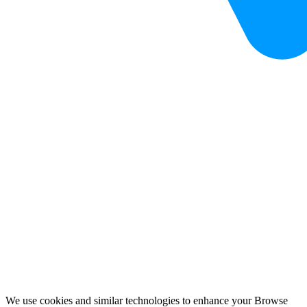
We use cookies and similar technologies to enhance your Browse