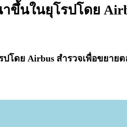
ฒนาขึ้นในยุโรปโดย Ai
ุโรปโดย Airbus สำรวจเพื่อขยาย