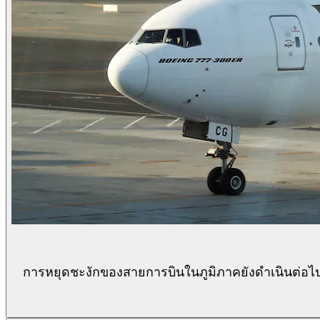
การหยุดชะงักของสายการบินในภูมิภาคยังดำเนินต่อไป