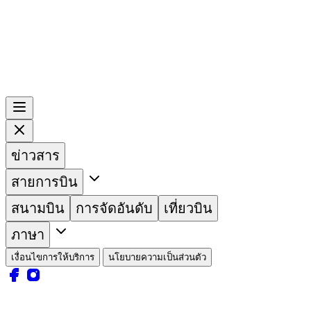
ข่าวสาร
สายการบิน
สนามบิน
การจัดอันดับ
เที่ยวบิน
ภาษา
เงื่อนไขการให้บริการ
นโยบายความเป็นส่วนตัว