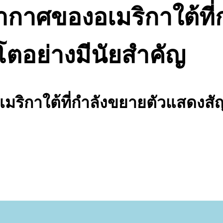
าศของอเมริกาใต้ที่
ตอย่างมีนัยสำคัญ
ริกาใต้ที่กำลังขยายตัวแสดงสั