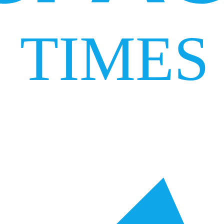
TIMES