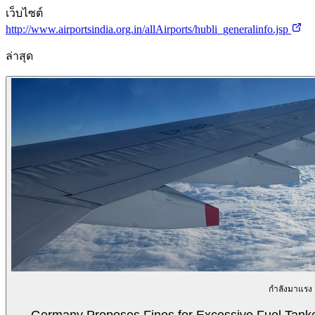
เว็บไซต์
http://www.airportsindia.org.in/allAirports/hubli_generalinfo.jsp
ล่าสุด
กำลังมาแรง
Germany Proposes Fines for Excessive Fuel Tanker