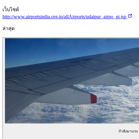
เว็บไซต์
http://www.airportsindia.org.in/allAirports/udaipur_airpo_gi.jsp
ล่าสุด
กำลังมาแรง