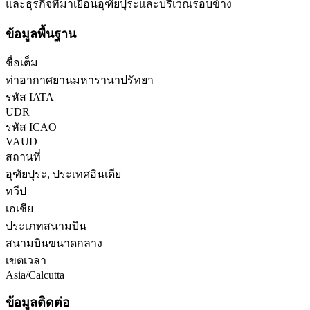
และธุรกิจที่มาเยือนอุฑัยปุระและบริเวณรอบข้าง
ข้อมูลพื้นฐาน
ชื่อเต็ม
ท่าอากาศยานมหารานาปรัทยา
รหัส IATA
UDR
รหัส ICAO
VAUD
สถานที่
อุฑัยปุระ, ประเทศอินเดีย
ทวีป
เอเชีย
ประเภทสนามบิน
สนามบินขนาดกลาง
เขตเวลา
Asia/Calcutta
ข้อมูลติดต่อ