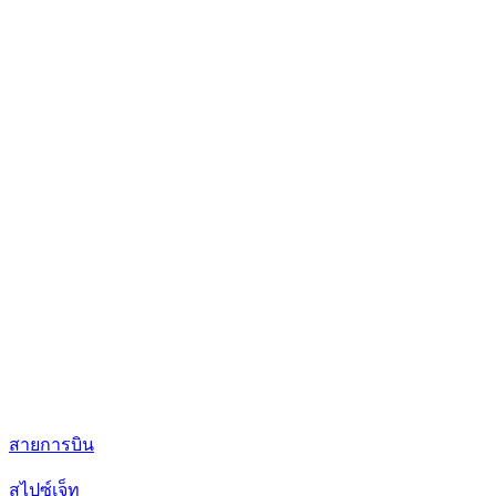
สายการบิน
สไปซ์เจ็ท