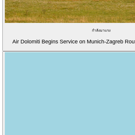
กำลังมาแรง
Air Dolomiti Begins Service on Munich-Zagreb Rou