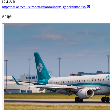
เว็บไซต์
http://aai.aero/allAirports/rajahmundry_generalinfo.jsp
ล่าสุด