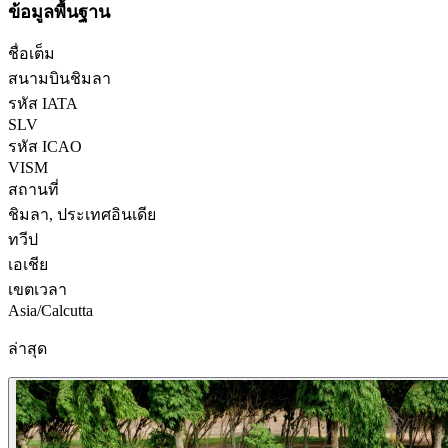
ข้อมูลพื้นฐาน
ชื่อเต็ม
สนามบินชิมลา
รหัส IATA
SLV
รหัส ICAO
VISM
สถานที่
ชิมลา, ประเทศอินเดีย
ทวีป
เอเชีย
เขตเวลา
Asia/Calcutta
ล่าสุด