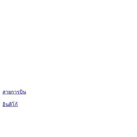
สายการบิน
อินดิโก้