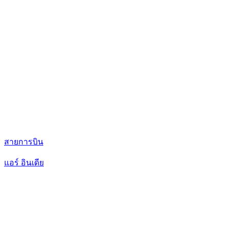
สายการบิน
แอร์ อินเดีย