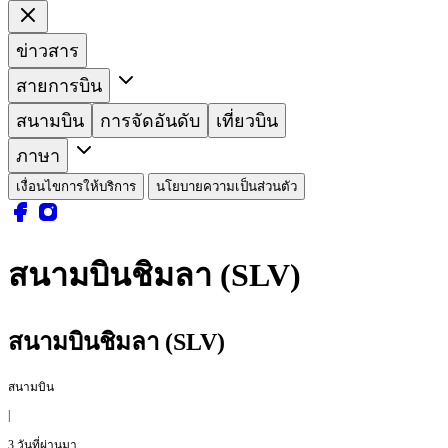
ข่าวสาร
สายการบิน
สนามบิน
การจัดอันดับ
เที่ยวบิน
ภาษา
เงื่อนไขการให้บริการ
นโยบายความเป็นส่วนตัว
สนามบินชิมลา (SLV)
สนามบินชิมลา (SLV)
สนามบิน
|
3 วันที่ผ่านมา