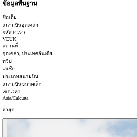
ข้อมูลพื้นฐาน
ชื่อเต็ม
สนามบินอุตเคล่า
รหัส ICAO
VEUK
สถานที่
อุตเคล่า, ประเทศอินเดีย
ทวีป
เอเชีย
ประเภทสนามบิน
สนามบินขนาดเล็ก
เขตเวลา
Asia/Calcutta
ล่าสุด