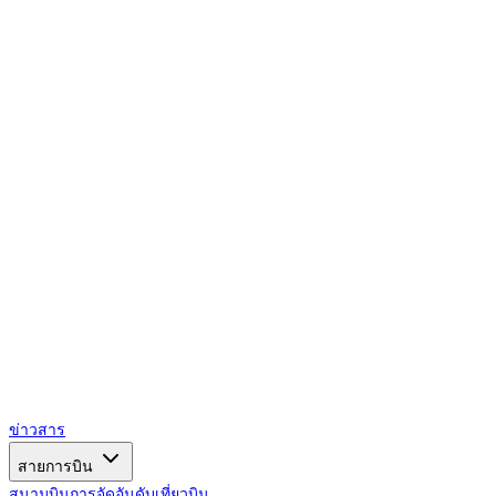
AIRSPACE
TIMES
ข่าวสาร
สายการบิน
สนามบิน
การจัดอันดับ
เที่ยวบิน