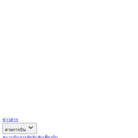
AIRSPACE
TIMES
ข่าวสาร
สายการบิน
สนามบิน
การจัดอันดับ
เที่ยวบิน