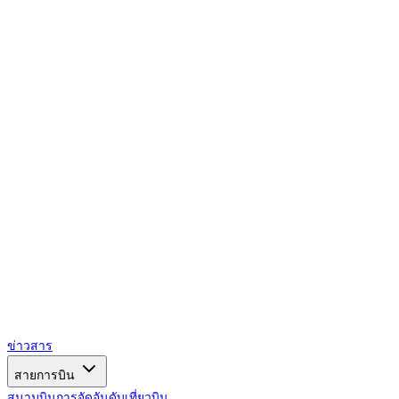
AIRSPACE
TIMES
ข่าวสาร
สายการบิน
สนามบิน
การจัดอันดับ
เที่ยวบิน