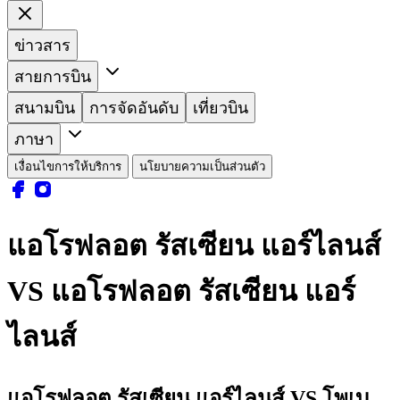
ข่าวสาร
สายการบิน
สนามบิน
การจัดอันดับ
เที่ยวบิน
ภาษา
เงื่อนไขการให้บริการ
นโยบายความเป็นส่วนตัว
แอโรฟลอต รัสเซียน แอร์ไลนส์
VS แอโรฟลอต รัสเซียน แอร์
ไลนส์
แอโรฟลอต รัสเซียน แอร์ไลนส์ VS โพเบ