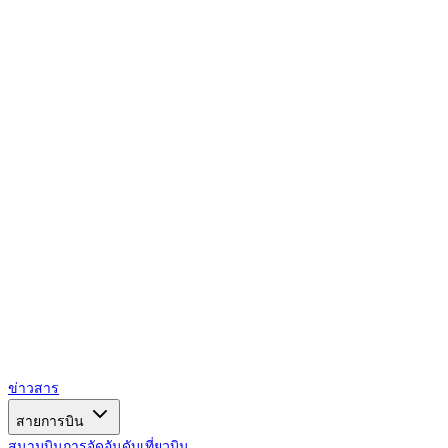
AIRSPACE
TIMES
ข่าวสาร
สายการบิน
สนามบิน
การจัดอันดับ
เที่ยวบิน