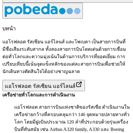
บทนำ
แอโรฟลอต รัสเซียน แอร์ไลนส์ และโพเบดา เป็นสายการบินที่
มีชื่อเสียงระดับสากล ทั้งสองสายการบินโดดเด่นด้วยการเชื่อม
ต่อทั่วโลกและความมุ่งเน้นในด้านการบริการที่ยอดเยี่ยม การ
เปรียบเทียบนี้เน้นจุดแข็งหลักของแต่ละสายการบินเพื่อช่วยให้
นักเดินทางตัดสินใจได้อย่างชาญฉลาด
แอโรฟลอต รัสเซียน แอร์ไลนส์
เครือข่ายทั่วโลกและการดำเนินงาน
แอโรฟลอต สายการบินแห่งชาติของรัสเซีย ดำเนินงานใน
เครือข่ายกว้างที่ครอบคลุมกว่า 146 จุดหมายปลายทางทั่ว
โลก โดยมีฝูงบินประมาณ 120 ลำที่ประกอบด้วยรุ่นเครื่อง
บินที่ทันสมัย เช่น Airbus A320 family, A330 และ Boeing