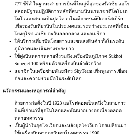
777 ซีรีส์ ในฐานะสายการบินที่ใหญ่ที่สุดของรัสเซีย แอโร
ฟลอตมีฐานปฏิบัติการหลักที่สนามบินนานาชาติโดโมเด
โดโวและสนามบินปูลโควาในเมืองเซนต์ปีเตอร์สเบิร์ก
เพื่อรองรับเที่ยวบินในประเทศและระหว่างประเทศที่เชื่อม
โยงยุโรป เอเชีย ตะวันออกกลาง และอเมริกา
ให้บริการเที่ยวบินโดยสารและขนส่งสินค้า ทั้งในระดับ
ภูมิภาคและเส้นทางระยะยาว
ใช้ฝูงบินหลากหลายที่รวมถึงเครื่องบินภูมิภาค Sukhoi
Superjet 100 พร้อมด้วยเครื่องบินลำตัวกว้าง
สมาชิกในเครือข่ายพันธมิตร SkyTeam เพิ่มพูนการเชื่อม
ต่อและความร่วมมือในระดับโลก
นวัตกรรมและเหตุการณ์สำคัญ
ด้วยการก่อตั้งในปี 1923 แอโรฟลอตเป็นหนึ่งในสายการ
บินที่เก่าแก่ที่สุดในโลกและพัฒนาอย่างต่อเนื่องตลอด
หลายทศวรรษ
เป็นผู้นำในยุคโซเวียตและหลังยุคโซเวียต โดยเปลี่ยนมา
ใช้เครื่องบินจากตะวันตกในทศวรรษ 1990