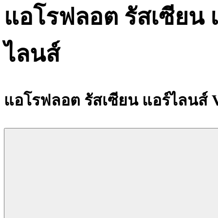
แอโรฟลอต รัสเซียน แ
ไลนส์
แอโรฟลอต รัสเซียน แอร์ไลนส์ 