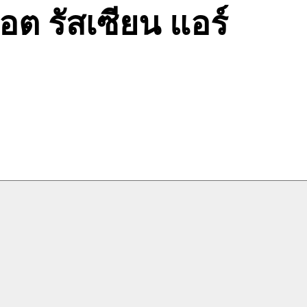
ต รัสเซียน แอร์