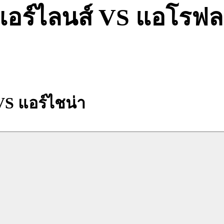
อร์ไลนส์ VS แอโรฟลอ
VS แอร์ไชน่า