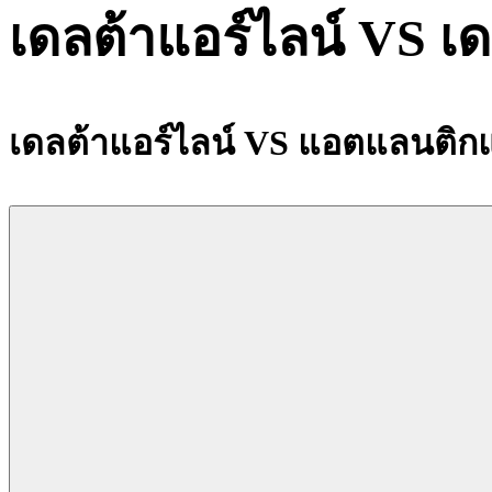
เดลต้าแอร์ไลน์ VS เด
เดลต้าแอร์ไลน์ VS แอตแลนติกแ