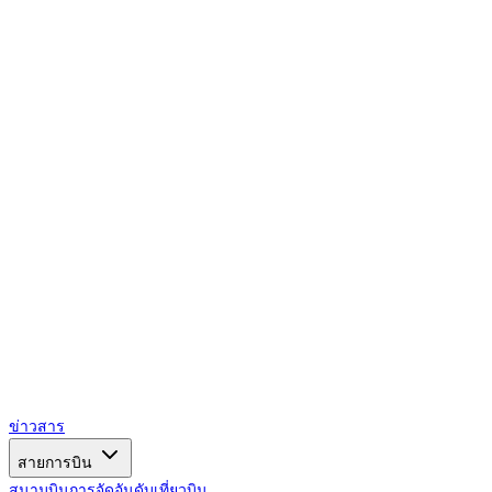
AIRSPACE
TIMES
ข่าวสาร
สายการบิน
สนามบิน
การจัดอันดับ
เที่ยวบิน