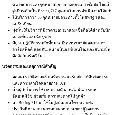
ขนาดกลางและจุดหมายปลายทางท่องเที่ยวชื่อดัง โดยมี
ฝูงบินหลักเป็น Boeing 717 จุดเด่นในการดำเนินงานได้แก่:
ให้บริการกว่า 50 จุดหมายปลายทางทั้งในสหรัฐฯ และ
แคริบเบียน
มุ่งมั่นให้บริการที่มีราคาย่อมเยาและเชื่อถือได้สำหรับนัก
ท่องเที่ยวและนักธุรกิจ
มีฐานปฏิบัติการหลักที่สนามบินนานาชาติแอตแลนตา
ฮาร์ตสฟีลด์-แจ็กสัน, สนามบินออร์แลนโด, และสนามบิน
ดัลลัส/ฟอร์ตเวิร์ธ
นวัตกรรมและเหตุการณ์สำคัญ
ตลอดประวัติศาสตร์ แอร์ทราน แอร์เวย์ส ได้มีนวัตกรรม
และความสำเร็จหลายด้าน เช่น:
เป็นผู้นำในการใช้ระบบจองตั๋วออนไลน์และระบบ
อีคอมเมิร์ซ ช่วยเพิ่มความสะดวกให้ลูกค้า
นำ Boeing 717 มาใช้ในฝูงบินก่อนใคร ช่วยเพิ่ม
ประสิทธิภาพและความสะดวกสบายของผู้โดยสาร