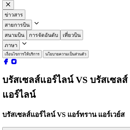
ข่าวสาร
สายการบิน
สนามบิน
การจัดอันดับ
เที่ยวบิน
ภาษา
เงื่อนไขการให้บริการ
นโยบายความเป็นส่วนตัว
บรัสเซลส์แอร์ไลน์ VS บรัสเซลส์
แอร์ไลน์
บรัสเซลส์แอร์ไลน์ VS แอร์ทราน แอร์เวย์ส