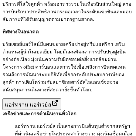
บริการที่ใส่ใจลูกค้า พร้อมอาหารรวมในเที่ยวบินส่วนใหญ่ สาย
การบินรักษาประสิทธิภาพตรงต่อเวลาในระดับแข่งขันและมอบ
สัมภาระที่ได้รับอนุญาตตามมาตรฐานสากล.
ทิศทางในอนาคต
บรัสเซลส์แอร์ไลน์มีแผนขยายเครือข่ายสู่ทวีปแอฟริกา เสริม
ตำแหน่งผู้นำในเบลเยียม โดยมีแผนพัฒนาการปรับปรุงฝูงบิน
อย่างต่อเนื่อง มุ่งเน้นความรับผิดชอบต่อสิ่งแวดล้อมผ่าน
โครงการ offset คาร์บอนและการใช้เชื้อเพลิงการบินทดแทน
รวมถึงการพัฒนาระบบดิจิทัลเพื่อยกระดับประสบการณ์ของ
ลูกค้า การเติบโตร่วมกับสมาชิกสตาร์อัลไลแอนซ์จะช่วย
สนับสนุนการเดินทางที่สะดวกยิ่งขึ้นทั่วโลก.
แอร์ทราน แอร์เวย์ส
เครือข่ายและการดำเนินงานทั่วโลก
แอร์ทราน แอร์เวย์ส เป็นสายการบินต้นทุนต่ำจากสหรัฐฯ
ที่ดำเนินเครือข่ายในประเทศกว้างขวาง มุ่งเน้นเชื่อมเมือง