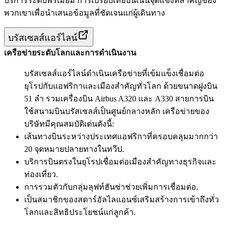
บริการระดับพรีเมียม การเปรียบเทียบนี้เน้นจุดแข็งที่สำคัญของ
พวกเขาเพื่อนำเสนอข้อมูลที่ชัดเจนแก่ผู้เดินทาง
บรัสเซลส์แอร์ไลน์
เครือข่ายระดับโลกและการดำเนินงาน
บรัสเซลส์แอร์ไลน์ดำเนินเครือข่ายที่เข้มแข็งเชื่อมต่อ
ยุโรปกับแอฟริกาและเมืองสำคัญทั่วโลก ด้วยขนาดฝูงบิน
51 ลำ รวมเครื่องบิน Airbus A320 และ A330 สายการบิน
ใช้สนามบินบรัสเซลส์เป็นศูนย์กลางหลัก เครือข่ายของ
บริษัทมีคุณสมบัติเด่นดังนี้:
เส้นทางบินระหว่างประเทศแอฟริกาที่ครอบคลุมมากกว่า
20 จุดหมายปลายทางในทวีป.
บริการบินตรงในยุโรปเชื่อมต่อเมืองสำคัญทางธุรกิจและ
ท่องเที่ยว.
การรวมตัวกับกลุ่มลุฟท์ฮันซ่าช่วยเพิ่มการเชื่อมต่อ.
เป็นสมาชิกของสตาร์อัลไลแอนซ์เสริมสร้างการเข้าถึงทั่ว
โลกและสิทธิประโยชน์แก่ลูกค้า.