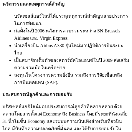
นวัตกรรมและเหตุการณ์สำคัญ
บรัสเซลส์แอร์ไลน์ได้บรรลุเหตุการณ์สำคัญหลายประการ
ในการพัฒนา:
ก่อตั้งในปี 2006 หลังการควบรวมระหว่าง SN Brussels
Airlines และ Virgin Express.
นำเครื่องบิน Airbus A330 รุ่นใหม่มาปฏิบัติการบินระยะ
ไกล.
เป็นสมาชิกเต็มตัวของสตาร์อัลไลแอนซ์ในปี 2009 ส่งเสริม
ความร่วมมือในเครือข่าย.
ลงทุนในโครงการความยั่งยืน รวมถึงการวิจัยเชื้อเพลิง
การบินทดแทน (SAF).
ประสบการณ์ลูกค้าและการยอมรับ
บรัสเซลส์แอร์ไลน์มอบประสบการณ์ลูกค้าที่หลากหลาย ด้วย
คลาสโดยสารตั้งแต่ Economy ถึง Business โดยมีระยะที่นั่งเฉลี่ย
31 นิ้วในชั้น Economy และระบบความบันเทิงสำหรับเที่ยวบิน
ไกล มีบันทึกความปลอดภัยที่มั่นคง และได้รับการยอมรับใน