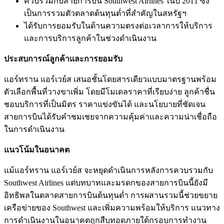
ควบรวมกับสายการบิน Southwest Airlines ในปี 2011 ซึ่ง
เป็นการรวมตัวตลาดต้นทุนต่ำที่สำคัญในสหรัฐฯ
ได้รับการยอมรับในด้านความตรงต่อเวลาการให้บริการ
และการบริการลูกค้าในช่วงดำเนินงาน
ประสบการณ์ลูกค้าและการยอมรับ
แอร์ทราน แอร์เวย์ส เสนอชั้นโดยสารเดียวแบบมาตรฐานพร้อม
ตัวเลือกพื้นที่วางขาเพิ่ม โดยมีโมเดลราคาที่เรียบง่าย ลูกค้าชื่น
ชอบบริการที่เป็นมิตร ราคาแข่งขันได้ และนโยบายที่ชัดเจน
สายการบินได้รับคำชมเชยจากความคุ้มค่าและความน่าเชื่อถือ
ในการดำเนินงาน
แนวโน้มในอนาคต
แม้แอร์ทราน แอร์เวย์ส จะหยุดดำเนินการหลังการควบรวมกับ
Southwest Airlines แต่บทบาทและมรดกของสายการบินนี้ยังมี
อิทธิพลในตลาดสายการบินต้นทุนต่ำ การผสานรวมนี้ช่วยขยาย
เครือข่ายของ Southwest และเพิ่มความพร้อมให้บริการ แนวทาง
การดำเนินงานในอนาคตถูกสืบทอดภายใต้กรอบการทำงาน