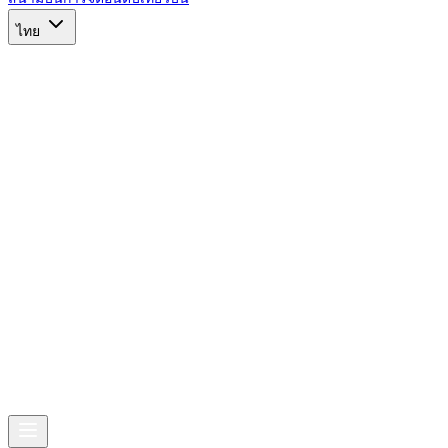
ไทย
AIRSPACE
TIMES