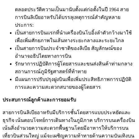
ตลอดประวัติความเป็นมานับตั้งแต่ก่อตั้งในปี 1964 สาย
การบินลิเบียอาหรับได้บรรลุเหตุการณ์สำคัญหลาย
ประการ:
เป็นสายการบินแรกที่นำเครื่องบินโบอิ้งลำตัวกว้างมาใช้
เพื่อเพิ่มศักยภาพในเส้นทางระยะกลางและระยะไกล
เป็นสายการบินประจำชาติของลิเบีย สัญลักษณ์ของ
อำนาจอธิปไตยทางการบิน
รักษาการปฏิบัติการผู้โดยสารและขนส่งสินค้าท่ามกลาง
สถานการณ์ภูมิรัฐศาสตร์ที่ท้าทาย
มีแผนการปรับปรุงฝูงบินเพื่อเพิ่มประสิทธิภาพการปฏิบัติ
การและความสะดวกสบายของผู้โดยสาร
ประสบการณ์ลูกค้าและการยอมรับ
สายการบินลิเบียอาหรับมีบริการชั้นโดยสารแบบประหยัดและ
ธุรกิจ เน้นตอบโจทย์การเดินทางในภูมิภาค บริการบนเครื่องบิน
เน้นสิ่งอำนวยความสะดวกพื้นฐานโดยมีอาหารให้บริการบน
เที่ยวบินส่วนใหญ่ แม้จะเผชิญความท้าทายด้านความบันเทิงบน