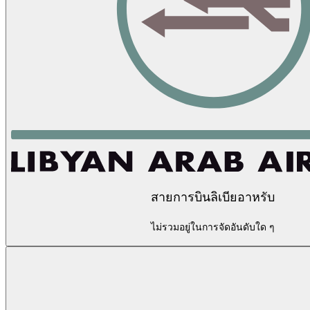
สายการบินลิเบียอาหรับ
ไม่รวมอยู่ในการจัดอันดับใด ๆ