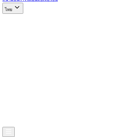
ไทย
AIRSPACE
TIMES