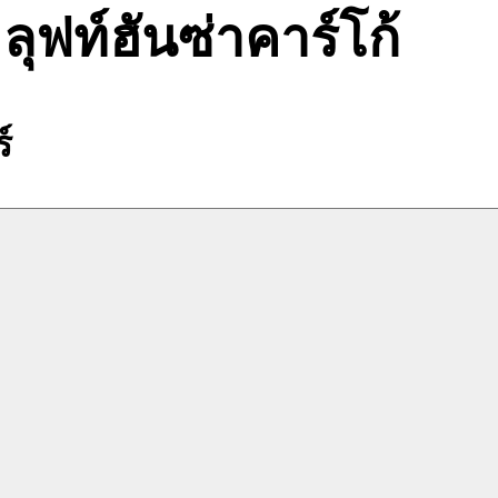
ลุฟท์ฮันซ่าคาร์โก้
์