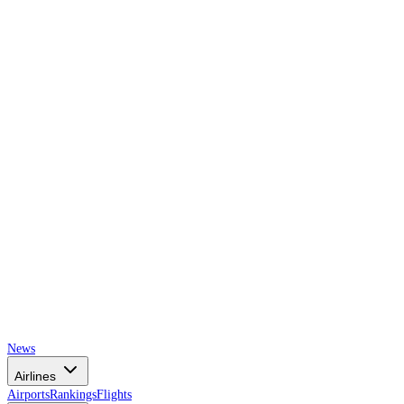
AIRSPACE
TIMES
News
Airlines
Airports
Rankings
Flights