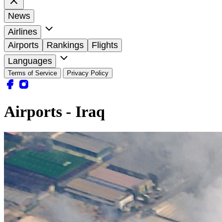
News
Airlines
Airports
Rankings
Flights
Languages
Terms of Service
Privacy Policy
Airports - Iraq