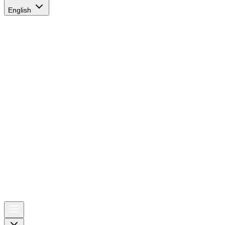
English
AIRSPACE
TIMES