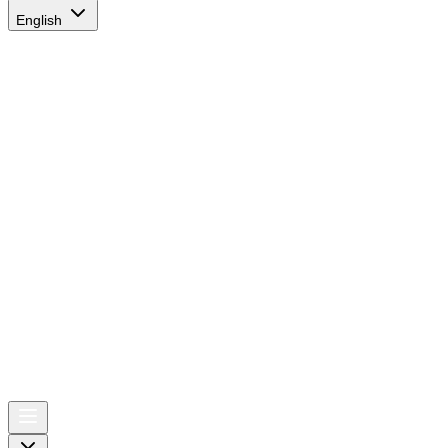
English
AIRSPACE
TIMES