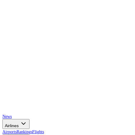
AIRSPACE
TIMES
News
Airlines
Airports
Rankings
Flights