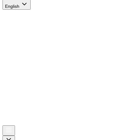
English
AIRSPACE
TIMES