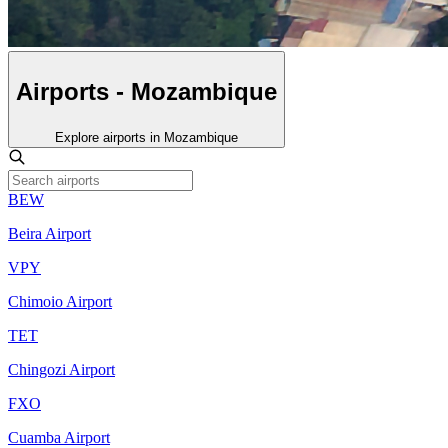
Airports - Mozambique
Explore airports in Mozambique
BEW
Beira Airport
VPY
Chimoio Airport
TET
Chingozi Airport
FXO
Cuamba Airport