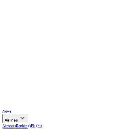
AIRSPACE
TIMES
News
Airlines
Airports
Rankings
Flights