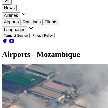
News
Airlines
Airports
Rankings
Flights
Languages
Terms of Service
Privacy Policy
Airports - Mozambique