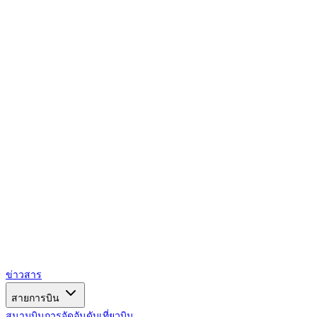
AIRSPACE
TIMES
ข่าวสาร
สายการบิน
สนามบิน
การจัดอันดับ
เที่ยวบิน