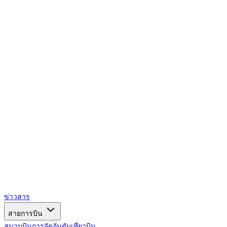
AIRSPACE
TIMES
ข่าวสาร
สายการบิน
สนามบิน
การจัดอันดับ
เที่ยวบิน