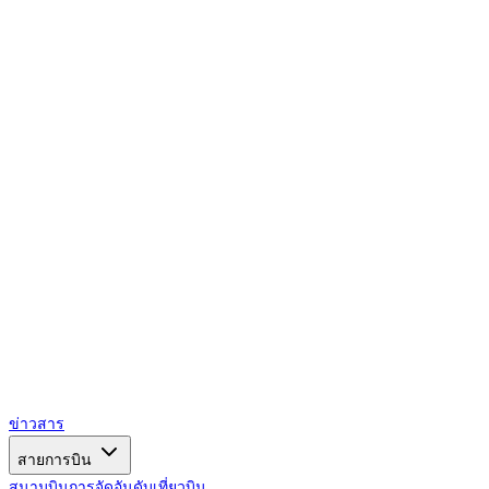
AIRSPACE
TIMES
ข่าวสาร
สายการบิน
สนามบิน
การจัดอันดับ
เที่ยวบิน