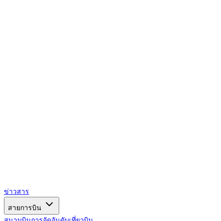
AIRSPACE
TIMES
ข่าวสาร
สายการบิน
สนามบิน
การจัดอันดับ
เที่ยวบิน