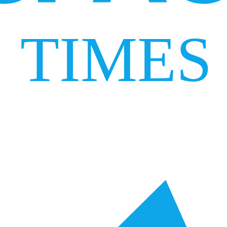
TIMES