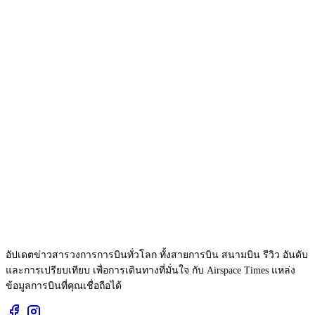
อัปเดตข่าวสารวงการการบินทั่วโลก ทั้งสายการบิน สนามบิน รีวิว อันดับ
และการเปรียบเทียบ เพื่อการเดินทางที่มั่นใจ กับ Airspace Times แหล่ง
ข้อมูลการบินที่คุณเชื่อถือได้