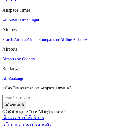
Airspace Times
All News
Search Flight
Airlines
Search Airlines
Airline Comparisons
Airline Alliances
Airports
Airports by Country
Rankings
All Rankings
สมัครรับจดหมายข่าว Airspace Times ฟรี
สมัครตอนนี้
© 2026 Airspace Time. All rights reserved.
เงื่อนไขการให้บริการ
นโยบายความเป็นส่วนตัว