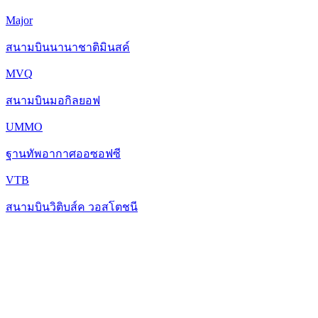
Major
สนามบินนานาชาติมินสค์
MVQ
สนามบินมอกิลยอฟ
UMMO
ฐานทัพอากาศออซอฟซี
VTB
สนามบินวิติบส์ค วอสโตชนี