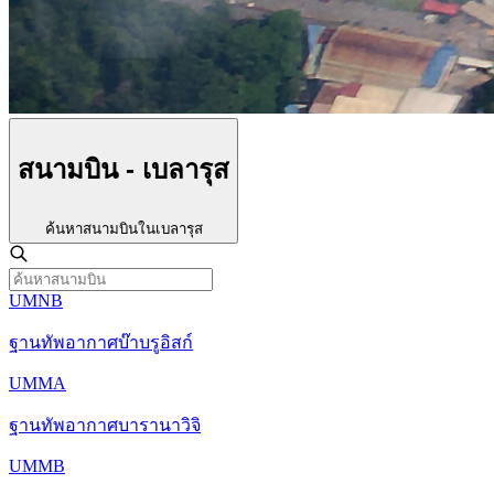
สนามบิน - เบลารุส
ค้นหาสนามบินในเบลารุส
UMNB
ฐานทัพอากาศบ๊าบรูอิสก์
UMMA
ฐานทัพอากาศบารานาวิจิ
UMMB