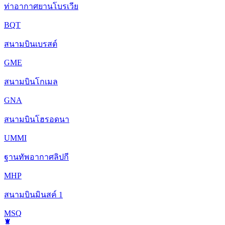
ท่าอากาศยานโบรเวีย
BQT
สนามบินเบรสต์
GME
สนามบินโกเมล
GNA
สนามบินโฮรอดนา
UMMI
ฐานทัพอากาศลิปกี
MHP
สนามบินมินสค์ 1
MSQ