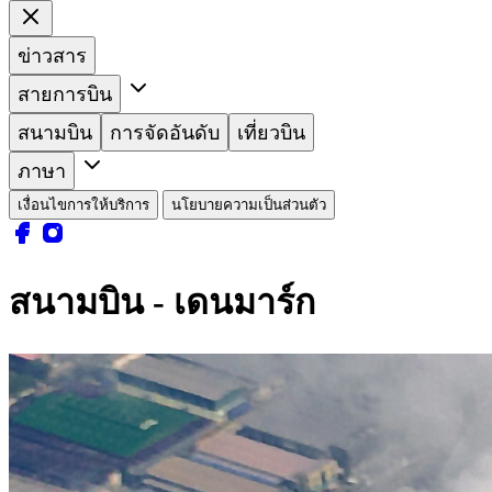
ข่าวสาร
สายการบิน
สนามบิน
การจัดอันดับ
เที่ยวบิน
ภาษา
เงื่อนไขการให้บริการ
นโยบายความเป็นส่วนตัว
สนามบิน - เดนมาร์ก