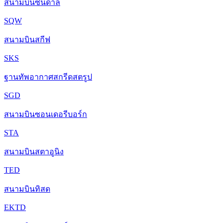
สนามบินซินดาล
SQW
สนามบินสกีฟ
SKS
ฐานทัพอากาศสกรีดสตรูป
SGD
สนามบินซอนเดอรีบอร์ก
STA
สนามบินสตาอูนิง
TED
สนามบินทิสด
EKTD