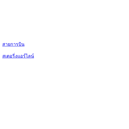
สายการบิน
สเตอริ่งแอร์ไลน์