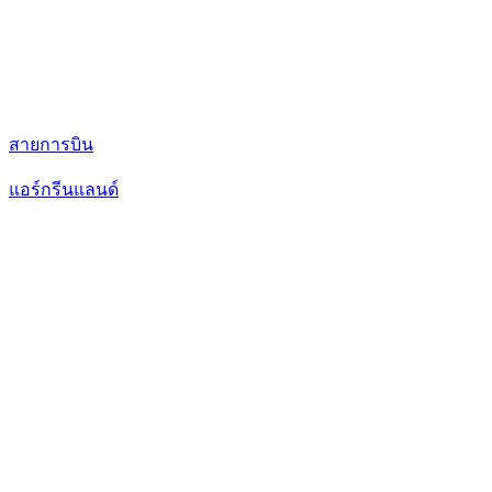
สายการบิน
แอร์กรีนแลนด์