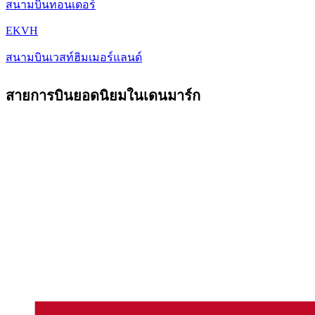
สนามบินทอนเดอร์
EKVH
สนามบินเวสท์ฮิมเมอร์แลนด์
สายการบินยอดนิยมในเดนมาร์ก