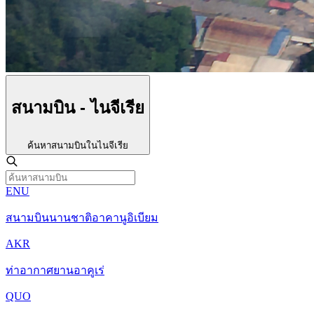
สนามบิน - ไนจีเรีย
ค้นหาสนามบินในไนจีเรีย
ENU
สนามบินนานชาติอาคานูอิเบียม
AKR
ท่าอากาศยานอาคูเร่
QUO