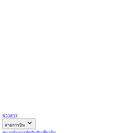
AIRSPACE
TIMES
ข่าวสาร
สายการบิน
สนามบิน
การจัดอันดับ
เที่ยวบิน