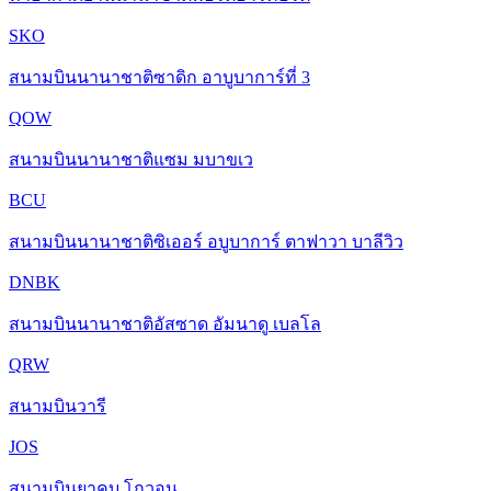
SKO
สนามบินนานาชาติซาดิก อาบูบาการ์ที่ 3
QOW
สนามบินนานาชาติแซม มบาขเว
BCU
สนามบินนานาชาติซิเออร์ อบูบาการ์ ตาฟาวา บาลีวิว
DNBK
สนามบินนานาชาติอัสซาด อัมนาดู เบลโล
QRW
สนามบินวารี
JOS
สนามบินยาคูบู โกวอน