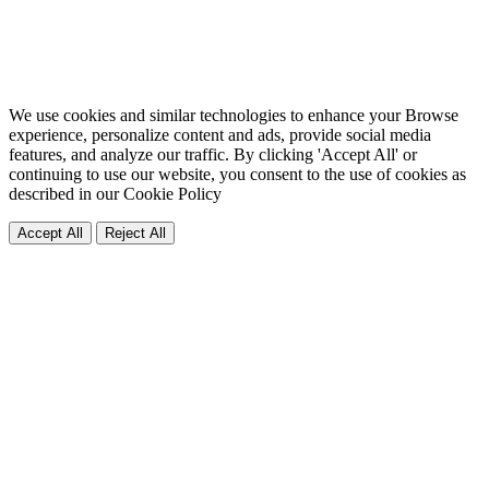
We use cookies and similar technologies to enhance your Browse
experience, personalize content and ads, provide social media
features, and analyze our traffic. By clicking 'Accept All' or
continuing to use our website, you consent to the use of cookies as
described in our
Cookie Policy
Accept All
Reject All