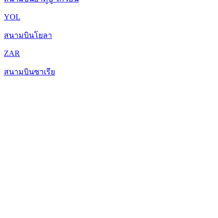
YOL
สนามบินโยลา
ZAR
สนามบินซาเรีย