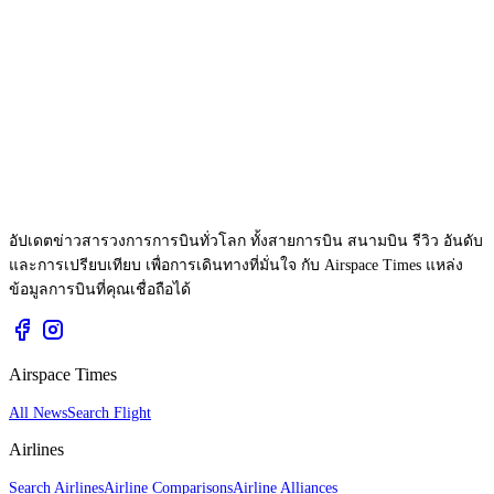
อัปเดตข่าวสารวงการการบินทั่วโลก ทั้งสายการบิน สนามบิน รีวิว อันดับ
และการเปรียบเทียบ เพื่อการเดินทางที่มั่นใจ กับ Airspace Times แหล่ง
ข้อมูลการบินที่คุณเชื่อถือได้
Airspace Times
All News
Search Flight
Airlines
Search Airlines
Airline Comparisons
Airline Alliances