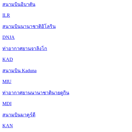
สนามบินอิบาดัน
ILR
สนามบินนานาชาติอิโลริน
DNJA
ท่าอากาศยานจาลิงโก
KAD
สนามบิน Kaduna
MIU
ท่าอากาศยานนานาชาตินายดูกิน
MDI
สนามบินมาคูร์ดี
KAN